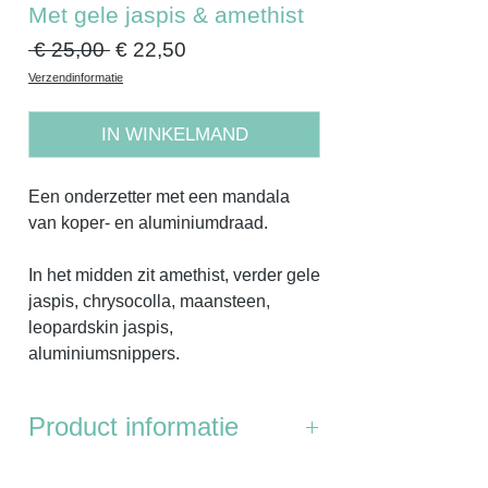
Met gele jaspis & amethist
Normale
Verkoopprijs
 € 25,00 
€ 22,50
prijs
Verzendinformatie
IN WINKELMAND
Een onderzetter met een mandala
van koper- en aluminiumdraad.
In het midden zit amethist, verder gele
jaspis, chrysocolla, maansteen,
leopardskin jaspis,
aluminiumsnippers.
Product informatie
Afmetingen
: de diameter boven- en