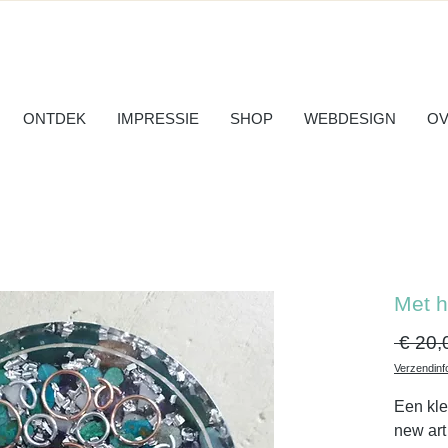
ONTDEK
IMPRESSIE
SHOP
WEBDESIGN
OV
Met h
 € 20,
Verzendinf
Een kle
new art