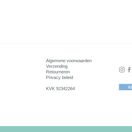
r.
owel de onder- als de bovenkant is ong. 8 cm.
erzijde een dun laagje zwart velours. Dit voelt fluweelzacht aa
Algemene voorwaarden
Verzending
 om er drinken op te zetten of iets anders zoals bloemen of plant
Retourneren
orzien van positieve energie.
Privacy beleid
Ab
KVK 92342264