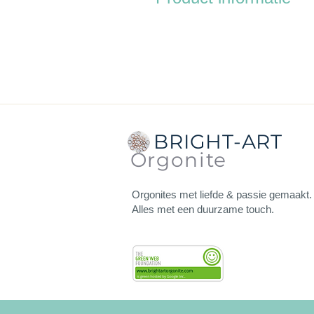
Het betreft een kleine onderzette
Afmetingen:
de diameter van z
Dikte
: ong. 1 cm.
Gewicht
:71 gram.
De onderzetter heeft aan de acht
BRIGHT-ART
Orgonite
De onderzetters kun je gebruiken
wilt opladen, vitaliseren en vo
Orgonites met liefde & passie gemaakt.
Alles met een duurzame touch.