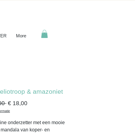
ER
More
eliotroop & amazoniet
Normale
Verkoopprijs
00 
€ 18,00
prijs
ormatie
ine onderzetter met een mooie
 mandala van koper- en