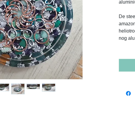
alumin
De steen
amazoni
heliotro
nog alu