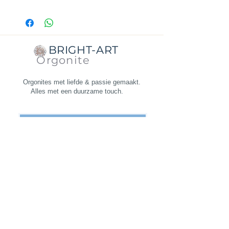
Afmetingen: van ieder punt naar punt
is 3 cm.
Dikte: 1,5 cm
Gewicht: 16 gram
BRIGHT-ART
Orgonite
Orgonites met liefde & passie gemaakt.
Alles met een duurzame touch.
Abonneer je op de nieuwsbrief
Algemene voorwaarden
Verzending
Retourneren
Privacy beleid
KVK
92342264