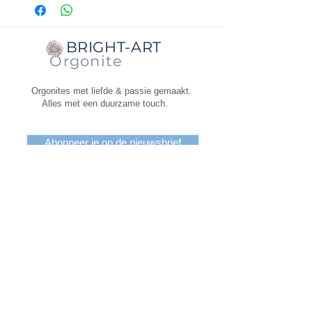
cm, de onderkant is 5,8 cm.
Dikte:
1,5 cm.
Gewicht
: 48 gram
BRIGHT-ART
Orgonite
Orgonites met liefde & passie gemaakt.
Alles met een duurzame touch.
Abonneer je op de nieuwsbrief
Algemene voorwaarden
Verzending
Retourneren
Privacy beleid
KVK
92342264