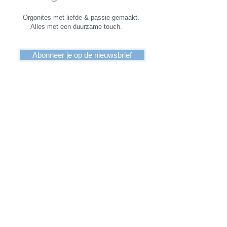
Orgonites met liefde & passie gemaakt.
Alles met een duurzame touch.
Abonneer je op de nieuwsbrief
Algemene voorwaarden
Verzending
Retourneren
Privacy beleid
KVK
92342264
Proudly designed by Bright-Art
Webdesign