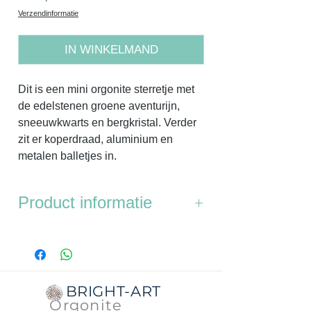
Verzendinformatie
IN WINKELMAND
Dit is een mini orgonite sterretje met
de edelstenen groene aventurijn,
sneeuwkwarts en bergkristal. Verder
zit er koperdraad, aluminium en
metalen balletjes in.
Product informatie
Afmetingen: van punt tot punt is 3 cm.
Dikte is 1,5 cm
BRIGHT-ART
Orgonite