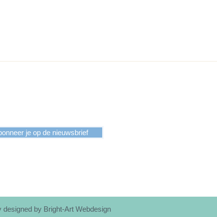
leggen of bij je dragen.
onneer je op de nieuwsbrief
y designed by Bright-Art Webdesign