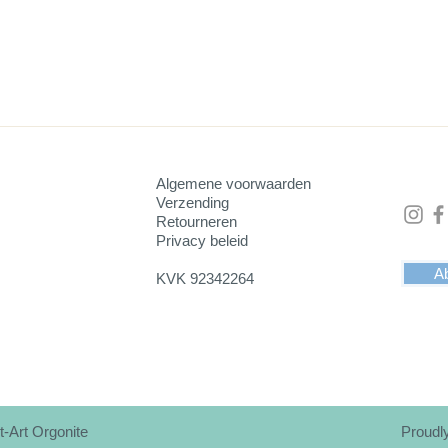
 naar punt is 7 cm, de lengte van iedere zijde is 2,8 cm.
 om iets op te zetten, maar je kunt hem ook gewoon ergens neer
Algemene voorwaarden
Verzending
Retourneren
Privacy beleid
Ab
KVK 92342264
t-Art Orgonite
Proudl