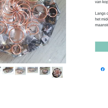
van kop
Langs d
het mid
maanst