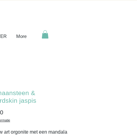
ER
More
maansteen &
rdskin jaspis
Prijs
00
ormatie
 art orgonite met een mandala