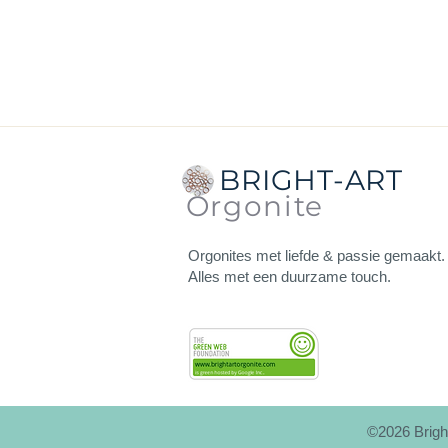
Afmetingen:
de afstand van punt
Dikte
: 1 cm.
Gewicht
: 50 gram.
Je kunt deze orgonite gebruiken
BRIGHT-ART
Orgonite
Orgonites met liefde & passie gemaakt.
Alles met een duurzame touch.
©2026
Brigh