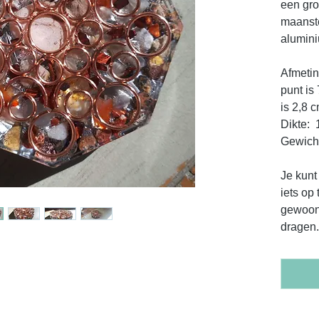
een gro
maanste
alumin
Afmetin
punt is
is 2,8 c
Dikte: 
Gewicht
Je kunt
iets op
gewoon 
dragen.