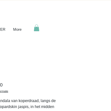
ER
More
Prijs
00
ormatie
ndala van koperdraad, langs de
eopardskin jaspis, in het midden