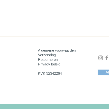
 5 cm, van punt naar punt is 11,5 cm.
e opstaande rand van 5x5 mm).
ijde een dun laagje zwart velours. Dit vloelt fluweelzacht aan.
 om er drinken op te zetten of iets anders zoals bloemen of plant
Algemene voorwaarden
orzien van positieve energie.
Verzending
Retourneren
Privacy beleid
Ab
KVK 92342264