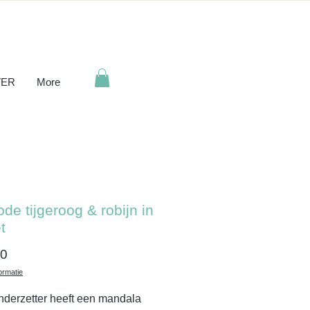
ER
More
ode tijgeroog & robijn in
t
Prijs
00
ormatie
derzetter heeft een mandala