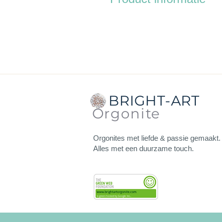
Afmetingen:
ieder recht stuk is
Dikte:
ong. 1,5 cm (inclusief d
Gewicht
: 105 gram.
De orgonite heeft aan de achterz
De onderzetters kun je gebruiken
BRIGHT-ART
wilt opladen, vitaliseren en vo
Orgonite
Orgonites met liefde & passie gemaakt.
Alles met een duurzame touch.