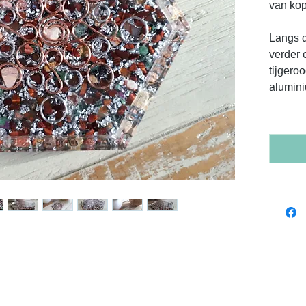
van kop
Langs d
verder c
tijgeroo
alumin