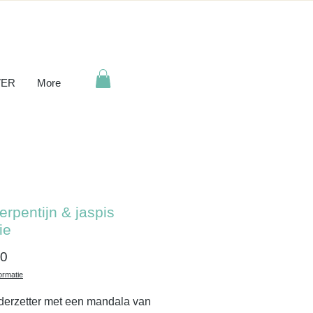
ER
More
erpentijn & jaspis
ie
Prijs
00
ormatie
erzetter met een mandala van