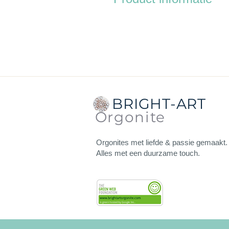
Afmetingen:
10x10 cm. De onder
Totale dikte:
1,5 cm (inclusief 
Gewicht:
126 gram.
De orgonite heeft aan de achterz
De onderzetters kun je gebruiken
BRIGHT-ART
wilt opladen, vitaliseren en vo
Orgonite
Orgonites met liefde & passie gemaakt.
Alles met een duurzame touch.