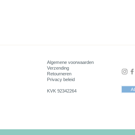
zetter heeft een opstaande rand. Dit voorkomt dat het glas van 
de rand van 5x5 mm).
ijde een dun laagje zwart velours. Dit voelt fluweelzacht aan.
 om er drinken op te zetten of iets anders zoals bloemen of plant
Algemene voorwaarden
orzien van positieve energie.
Verzending
Retourneren
Privacy beleid
Ab
KVK 92342264