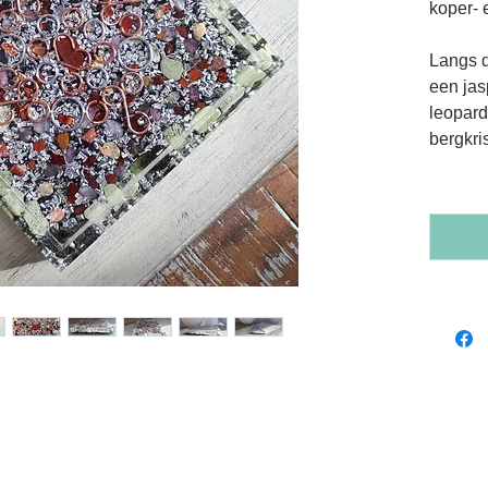
koper- 
Langs d
een jasp
leopard
bergkri