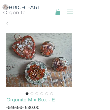
BRIGHT-ART
Orgonite
Orgonite Mix Box - E
Regular
Sale
 €40.00 
€30.00