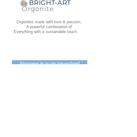
BRIGHT-ART
Orgonite
Orgonites made with love & passion.
A powerful combination of
Everything with a sustainable touch.
Abonneer je op de nieuwsbrief
INFORMATION
Terms and Conditions
Dispatch
Return
Privacy Policy