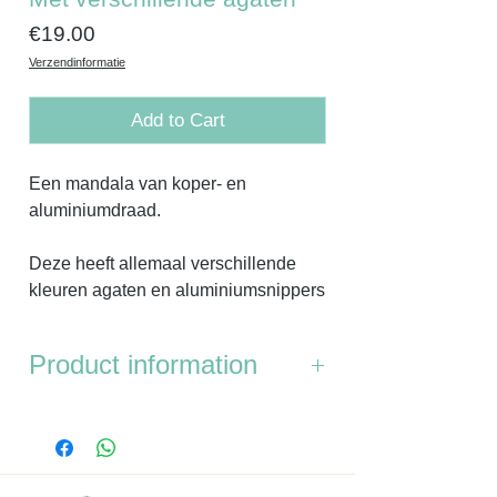
Price
€19.00
Verzendinformatie
Add to Cart
Een mandala van koper- en
aluminiumdraad.
Deze heeft allemaal verschillende
kleuren agaten en aluminiumsnippers
Product information
Afmetingen
: diameter bovenkant is 5
cm, de onderkant is 6 cm.
Dikte:
1,8 cm.
Gewicht:
50 gram