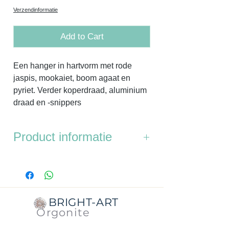
Verzendinformatie
Add to Cart
Een hanger in hartvorm met rode
jaspis, mookaiet, boom agaat en
pyriet. Verder koperdraad, aluminium
draad en -snippers
Product informatie
Afmetingen van het midden naar de
punt 5 cm. Op het breedste punt ong.
5,8 cm.
Dikte: 1 cm
BRIGHT-ART
Gewicht: 41 gram.
Orgonite