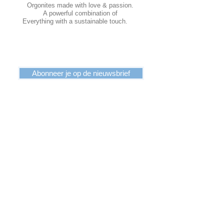
Orgonites made with love & passion.
A powerful combination of
Everything with a sustainable touch.
Abonneer je op de nieuwsbrief
INFORMATION
Terms and Conditions
Dispatch
Return
Privacy Policy